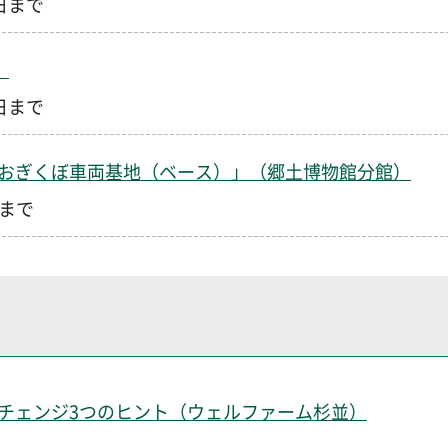
1日まで
）
0日まで
おぎくぼ車両基地（ベース）」（郷土博物館分館）
日まで
チェンジ3つのヒント（ウェルファーム杉並）