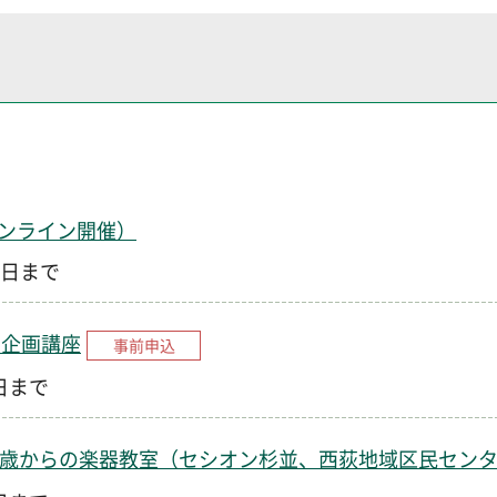
ンライン開催）
0日まで
ー企画講座
事前申込
1日まで
0歳からの楽器教室（セシオン杉並、西荻地域区民セン