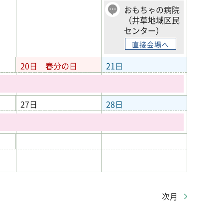
おもちゃの病院
（井草地域区民
センター）
直接会場へ
20日
春分の日
21日
27日
28日
次月