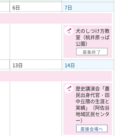
6日
7日
犬のしつけ方教
室（桃井原っぱ
公園）
募集終了
13日
14日
歴史講演会「農
民出身代官・田
中丘隈の生涯と
実績」（阿佐谷
地域区民センタ
ー）
直接会場へ