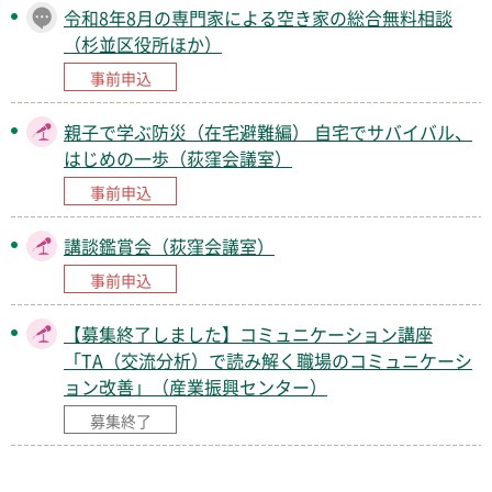
令和8年8月の専門家による空き家の総合無料相談
（杉並区役所ほか）
事前申込
親子で学ぶ防災（在宅避難編） 自宅でサバイバル、
はじめの一歩（荻窪会議室）
事前申込
講談鑑賞会（荻窪会議室）
事前申込
【募集終了しました】コミュニケーション講座
「TA（交流分析）で読み解く職場のコミュニケーシ
ョン改善」（産業振興センター）
募集終了