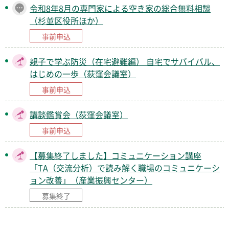
令和8年8月の専門家による空き家の総合無料相談
（杉並区役所ほか）
事前申込
親子で学ぶ防災（在宅避難編） 自宅でサバイバル、
はじめの一歩（荻窪会議室）
事前申込
講談鑑賞会（荻窪会議室）
事前申込
【募集終了しました】コミュニケーション講座
「TA（交流分析）で読み解く職場のコミュニケーシ
ョン改善」（産業振興センター）
募集終了