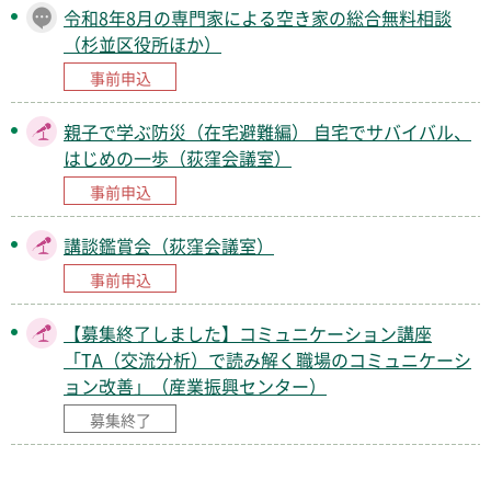
令和8年8月の専門家による空き家の総合無料相談
（杉並区役所ほか）
事前申込
親子で学ぶ防災（在宅避難編） 自宅でサバイバル、
はじめの一歩（荻窪会議室）
事前申込
講談鑑賞会（荻窪会議室）
事前申込
【募集終了しました】コミュニケーション講座
「TA（交流分析）で読み解く職場のコミュニケーシ
ョン改善」（産業振興センター）
募集終了