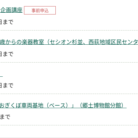
ー企画講座
事前申込
1日まで
0歳からの楽器教室（セシオン杉並、西荻地域区民セン
1日まで
）
0日まで
おぎくぼ車両基地（ベース）」（郷土博物館分館）
日まで