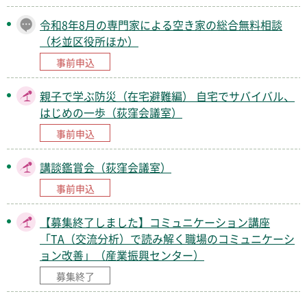
令和8年8月の専門家による空き家の総合無料相談
（杉並区役所ほか）
事前申込
親子で学ぶ防災（在宅避難編） 自宅でサバイバル、
はじめの一歩（荻窪会議室）
事前申込
講談鑑賞会（荻窪会議室）
事前申込
【募集終了しました】コミュニケーション講座
「TA（交流分析）で読み解く職場のコミュニケーシ
ョン改善」（産業振興センター）
募集終了