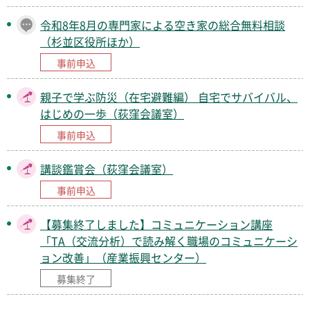
令和8年8月の専門家による空き家の総合無料相談
（杉並区役所ほか）
事前申込
親子で学ぶ防災（在宅避難編） 自宅でサバイバル、
はじめの一歩（荻窪会議室）
事前申込
講談鑑賞会（荻窪会議室）
事前申込
【募集終了しました】コミュニケーション講座
「TA（交流分析）で読み解く職場のコミュニケーシ
ョン改善」（産業振興センター）
募集終了