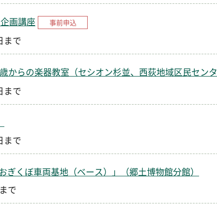
ー企画講座
事前申込
1日まで
0歳からの楽器教室（セシオン杉並、西荻地域区民セン
1日まで
）
0日まで
おぎくぼ車両基地（ベース）」（郷土博物館分館）
日まで