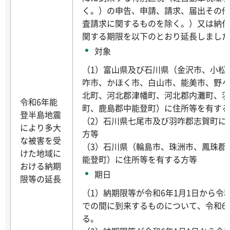
く。）の申告、申請、請求、届出その他
査請求に関するものを除く。）又は納付
関する期限を以下のとおり延長しました
対象
（1）富山県及び石川県（金沢市、小松
咋市、かほく市、白山市、能美市、野々
北町、河北郡津幡町、河北郡内灘町、羽
令和6年能
町、鹿島郡中能登町）に住所等を有する
登半島地震
（2）石川県七尾市及び羽咋郡志賀町に
により多大
方等
な被害を受
（3）石川県（輪島市、珠洲市、鳳珠郡
けた地域に
能登町）に住所等を有する方等
おける納期
期日
限等の延長
（1）納期限等が令和6年1月1日から令和
での間に到来するものについて、令和6年
る。