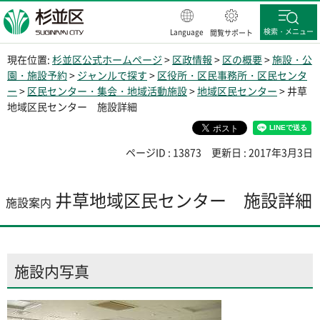
杉並区
検索・メニュー
Language
閲覧サポート
現在位置:
杉並区公式ホームページ
>
区政情報
>
区の概要
>
施設・公
園・施設予約
>
ジャンルで探す
>
区役所・区民事務所・区民センタ
ー
>
区民センター・集会・地域活動施設
>
地域区民センター
> 井草
地域区民センター 施設詳細
ページID : 13873
更新日 : 2017年3月3日
井草地域区民センター 施設詳細
施設案内
施設内写真