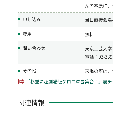
んの本展に、
申し込み
当日直接会場
費用
無料
問い合わせ
東京工芸大学
電話：03-3396
その他
来場の際は、
「杉並に超劇場版ケロロ軍曹集合！」展チラシ（
関連情報