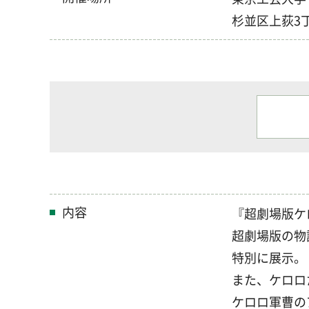
杉並区上荻3丁
内容
『超劇場版ケ
超劇場版の物
特別に展示。
また、ケロロ
ケロロ軍曹の