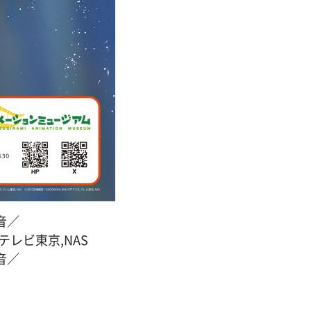
観音／
P,テレビ東京,NAS
観音／