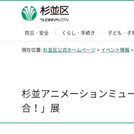
杉並区
防災・安全
くらし・手続き
子ども・子
現在位置:
杉並区公式ホームページ
>
イベント情報
杉並アニメーションミュー
合！」展