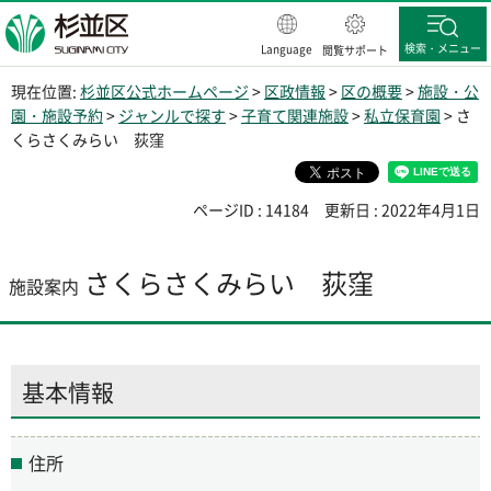
杉並区
検索・メニュー
Language
閲覧サポート
現在位置:
杉並区公式ホームページ
>
区政情報
>
区の概要
>
施設・公
園・施設予約
>
ジャンルで探す
>
子育て関連施設
>
私立保育園
> さ
くらさくみらい 荻窪
ページID : 14184
更新日 : 2022年4月1日
さくらさくみらい 荻窪
施設案内
基本情報
住所