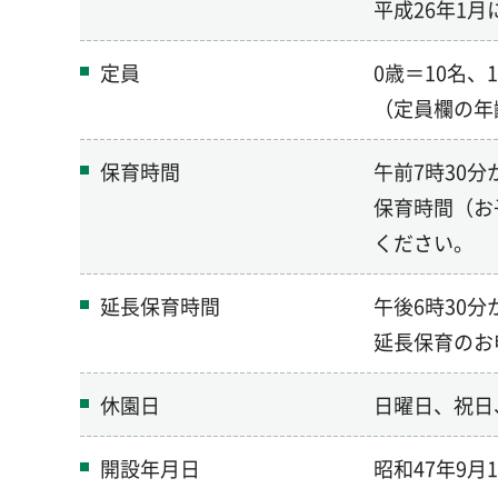
平成26年1
定員
0歳＝10名、
（定員欄の年
保育時間
午前7時30分
保育時間（お
ください。
延長保育時間
午後6時30分
延長保育のお
休園日
日曜日、祝日
開設年月日
昭和47年9月