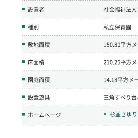
設置者
社会福祉法人
種別
私立保育園
敷地面積
150.80平方
床面積
210.25平方
園庭面積
14.18平方メ
設置遊具
三角すべり台
杉並さゆり
ホームページ