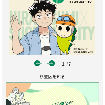
1
7
杉並区を知る