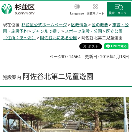
杉並区
検索・メニュー
Language
閲覧サポート
現在位置:
杉並区公式ホームページ
>
区政情報
>
区の概要
>
施設・公
園・施設予約
>
ジャンルで探す
>
スポーツ施設・公園
>
区立公園
（住所：あ～お）
>
阿佐谷北にある公園
> 阿佐谷北第二児童遊園
ページID : 14564
更新日 : 2016年1月18日
阿佐谷北第二児童遊園
施設案内