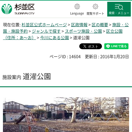
杉並区
検索・メニュー
Language
閲覧サポート
現在位置:
杉並区公式ホームページ
>
区政情報
>
区の概要
>
施設・公
園・施設予約
>
ジャンルで探す
>
スポーツ施設・公園
>
区立公園
（住所：あ～お）
>
今川にある公園
> 道灌公園
ページID : 14604
更新日 : 2016年1月20日
道灌公園
施設案内