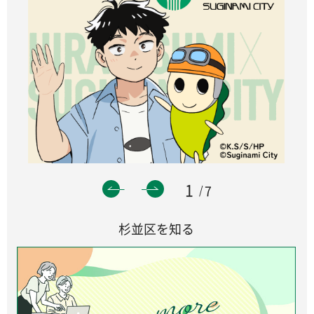
1
7
杉並区を知る