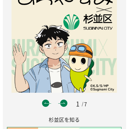
1
7
杉並区を知る