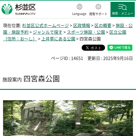
杉並区
検索・メニュー
Language
閲覧サポート
現在位置:
杉並区公式ホームページ
>
区政情報
>
区の概要
>
施設・公
園・施設予約
>
ジャンルで探す
>
スポーツ施設・公園
>
区立公園
（住所：お～し）
>
上井草にある公園
> 四宮森公園
ページID : 14651
更新日 : 2025年9月16日
四宮森公園
施設案内