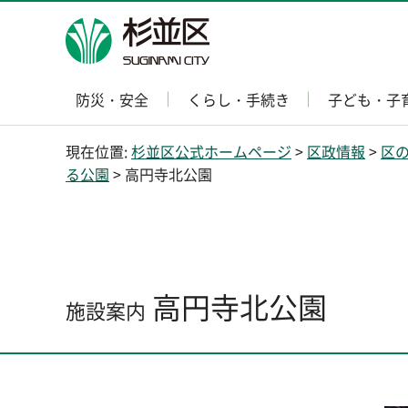
杉並区
防災・安全
くらし・手続き
子ども・子
現在位置:
杉並区公式ホームページ
>
区政情報
>
区
る公園
> 高円寺北公園
高円寺北公園
施設案内