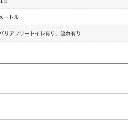
1日
平方メートル
バリアフリートイレ有り、流れ有り