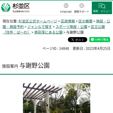
杉並区
検索・メニュー
Language
閲覧サポート
現在位置:
杉並区公式ホームページ
>
区政情報
>
区の概要
>
施設・公
園・施設予約
>
ジャンルで探す
>
スポーツ施設・公園
>
区立公園
（住所：は～わ）
>
南荻窪にある公園
> 与謝野公園
ページID : 14848
更新日 : 2023年4月25日
与謝野公園
施設案内