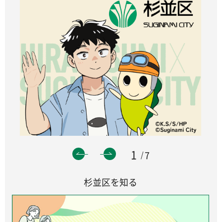
1
7
杉並区を知る