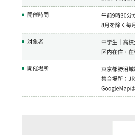
開催時間
午前9時30分
8月を除く毎
対象者
中学生｜高校
区内在住・在
開催場所
東京都勝沼城
集合場所：J
GoogleM