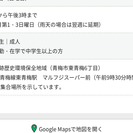
から
午後3時
まで
月第1・3日曜日（雨天の場合は翌週に延期）
生｜成人
勤・在学で中学生以上の方
跡歴史環境保全地域（青梅市東青梅6丁目）
R青梅線東青梅駅 マルフジスーパー前（午前9時30分時
apは集合場所を示しています。
Google Mapsで地図を開く