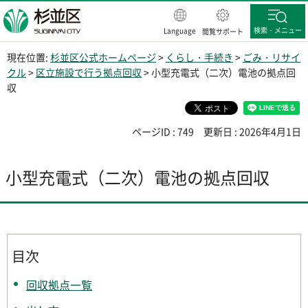
杉並区
検索・メニュー
Language
閲覧サポート
現在位置:
杉並区公式ホームページ
>
くらし・手続き
>
ごみ・リサイ
クル
>
区立施設で行う拠点回収
> 小型充電式（二次）電池の拠点回
収
ページID : 749
更新日 : 2026年4月1日
小型充電式（二次）電池の拠点回収
目次
回収拠点一覧