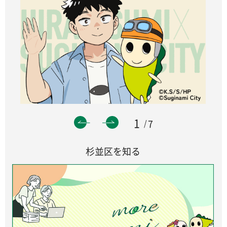
1
7
杉並区を知る