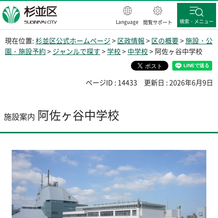
杉並区
検索・メニュー
Language
閲覧サポート
現在位置:
杉並区公式ホームページ
>
区政情報
>
区の概要
>
施設・公
園・施設予約
>
ジャンルで探す
>
学校
>
中学校
> 阿佐ヶ谷中学校
ページID : 14433
更新日 : 2026年6月9日
阿佐ヶ谷中学校
施設案内