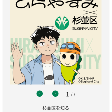
1
7
杉並区を知る