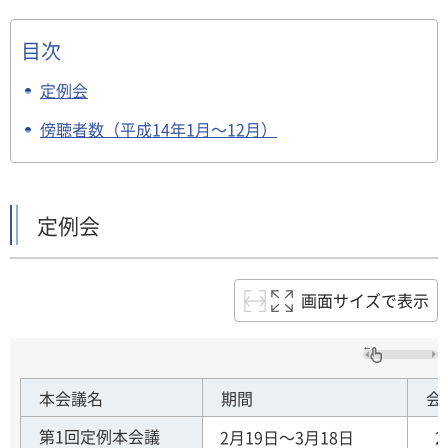
目次
定例会
傍聴者数（平成14年1月～12月）
定例会
画面サイズで表示
本会議名
期間
会
第1回定例本会議
2月19日～3月18日
2