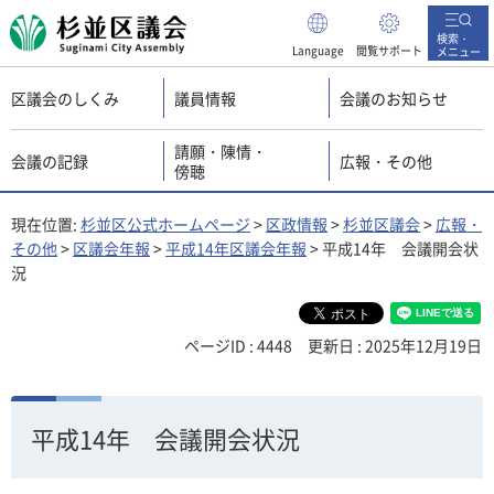
杉並区議会
検索・
Language
閲覧サポート
メニュー
区議会のしくみ
議員情報
会議のお知らせ
請願・陳情・
会議の記録
広報・その他
傍聴
現在位置:
杉並区公式ホームページ
>
区政情報
>
杉並区議会
>
広報・
その他
>
区議会年報
>
平成14年区議会年報
> 平成14年 会議開会状
況
ページID : 4448
更新日 : 2025年12月19日
平成14年 会議開会状況