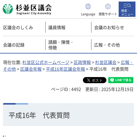
杉並区議会
検索・
Language
閲覧サポート
メニュー
区議会のしくみ
議員情報
会議のお知らせ
請願・陳情・
会議の記録
広報・その他
傍聴
現在位置:
杉並区公式ホームページ
>
区政情報
>
杉並区議会
>
広報・
その他
>
区議会年報
>
平成16年区議会年報
> 平成16年 代表質問
ページID : 4492
更新日 : 2025年12月19日
平成16年 代表質問