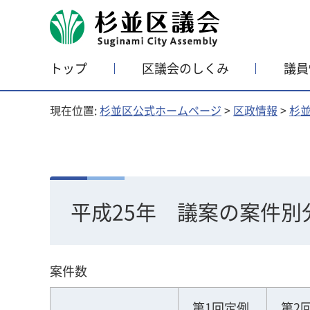
杉並区議会
トップ
区議会のしくみ
議員
現在位置:
杉並区公式ホームページ
>
区政情報
>
杉
平成25年 議案の案件別
案件数
第1回定例
第2