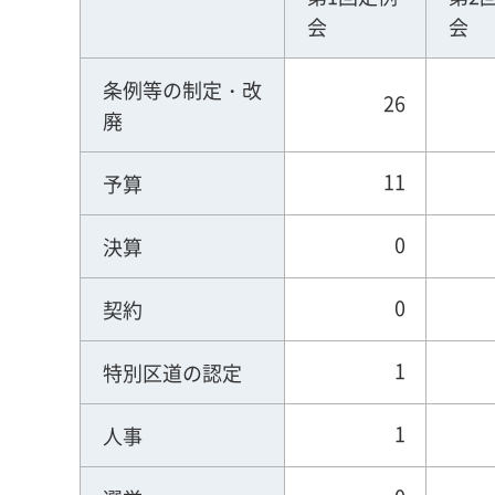
会
会
条例等の制定・改
26
廃
11
予算
0
決算
0
契約
1
特別区道の認定
1
人事