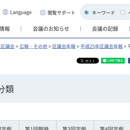
Language
閲覧サポート
キーワード
情報
会議のお知らせ
会議の記録
並区議会
>
広報・その他
>
区議会年報
>
平成25年区議会年報
>
分類
回定例
第1回臨時
第3回定例
第4回定例