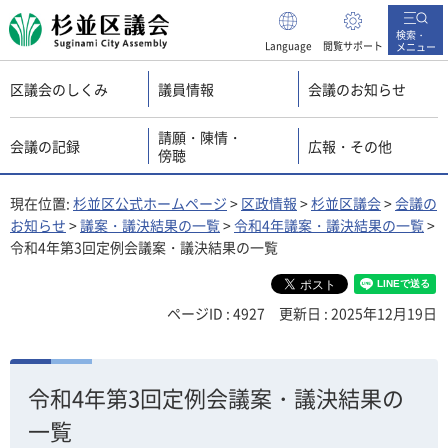
杉並区議会
検索・
Language
閲覧サポート
メニュー
区議会のしくみ
議員情報
会議のお知らせ
請願・陳情・
会議の記録
広報・その他
傍聴
現在位置:
杉並区公式ホームページ
>
区政情報
>
杉並区議会
>
会議の
お知らせ
>
議案・議決結果の一覧
>
令和4年議案・議決結果の一覧
>
令和4年第3回定例会議案・議決結果の一覧
ページID : 4927
更新日 : 2025年12月19日
令和4年第3回定例会議案・議決結果の
一覧