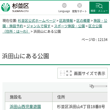
杉並区
検索・メニュー
Language
閲覧サポート
現在位置:
杉並区公式ホームページ
>
区政情報
>
区の概要
>
施設・公
園・施設予約
>
ジャンルで探す
>
スポーツ施設・公園
>
区立公園
（住所：は～わ）
> 浜田山にある公園
ページID : 12134
浜田山にある公園
画面サイズで表示
施設名
住所
浜田山西児童遊園
杉並区浜田山4丁目18番8号