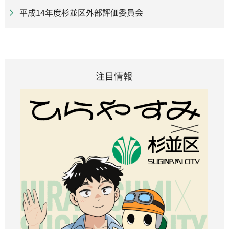
平成14年度杉並区外部評価委員会
注目情報