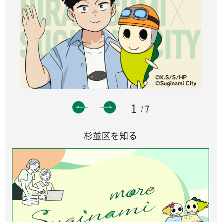
1
7
杉並区を知る