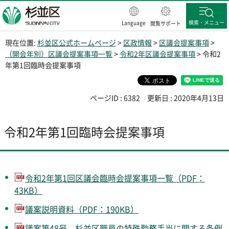
杉並区
検索・メニュー
Language
閲覧サポート
現在位置:
杉並区公式ホームページ
>
区政情報
>
区議会提案事項
>
（開会年別）区議会提案事項一覧
>
令和2年区議会提案事項
> 令和2
年第1回臨時会提案事項
ページID : 6382
更新日 : 2020年4月13日
令和2年第1回臨時会提案事項
令和2年第1回区議会臨時会提案事項一覧（PDF：
43KB）
議案説明資料（PDF：190KB）
議案第48号 杉並区職員の特殊勤務手当に関する条例