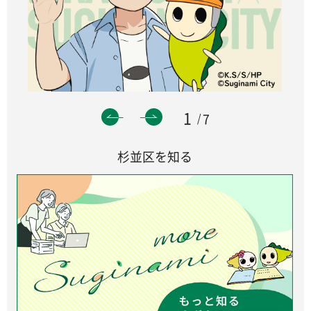
1
7
杉並区を知る