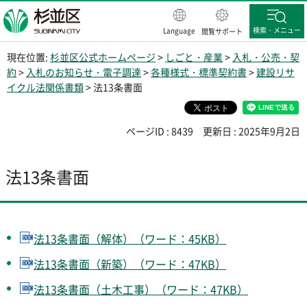
杉並区
検索・メニュー
Language
閲覧サポート
現在位置:
杉並区公式ホームページ
>
しごと・産業
>
入札・公売・契
約
>
入札のお知らせ・電子調達
>
各種様式・標準契約書
>
建設リサ
イクル法関係書類
> 法13条書面
ページID : 8439
更新日 : 2025年9月2日
法13条書面
法13条書面（解体）（ワード：45KB）
法13条書面（新築）（ワード：47KB）
法13条書面（土木工事）（ワード：47KB）