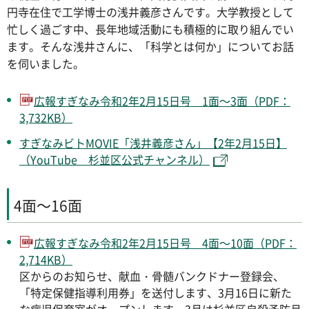
円寺在住で工学博士の浅井義彦さんです。大学教授として
忙しく過ごす中、長年地域活動にも積極的に取り組んでい
ます。そんな浅井さんに、「科学とは何か」についてお話
を伺いました。
広報すぎなみ令和2年2月15日号 1面～3面（PDF：
3,732KB）
すぎなみビトMOVIE「浅井義彦さん」【2年2月15日】
（YouTube 杉並区公式チャンネル）
4面～16面
広報すぎなみ令和2年2月15日号 4面～10面（PDF：
2,714KB）
区からのお知らせ、献血・骨髄バンクドナー登録会、
「特定保健指導利用券」を送付します、3月16日に新た