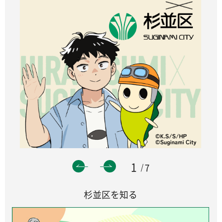
1
7
杉並区を知る