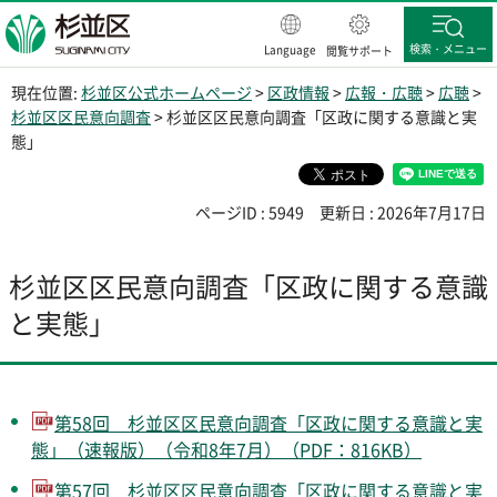
杉並区
検索・メニュー
Language
閲覧サポート
現在位置:
杉並区公式ホームページ
>
区政情報
>
広報・広聴
>
広聴
>
杉並区区民意向調査
> 杉並区区民意向調査「区政に関する意識と実
態」
ページID : 5949
更新日 : 2026年7月17日
杉並区区民意向調査「区政に関する意識
と実態」
第58回 杉並区区民意向調査「区政に関する意識と実
態」（速報版）（令和8年7月）（PDF：816KB）
第57回 杉並区区民意向調査「区政に関する意識と実