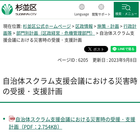
杉並区
検索・メニュー
Language
閲覧サポート
現在位置:
杉並区公式ホームページ
>
区政情報
>
施策・計画
>
行政計
画等
>
部門別計画（区政経営・危機管理部門）
> 自治体スクラム支
援会議における災害時の受援・支援計画
ページID : 6205
更新日 : 2023年9月8日
自治体スクラム支援会議における災害時
の受援・支援計画
自治体スクラム支援会議における災害時の受援・支援
計画（PDF：2,754KB）