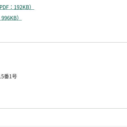
F：192KB）
96KB）
15番1号