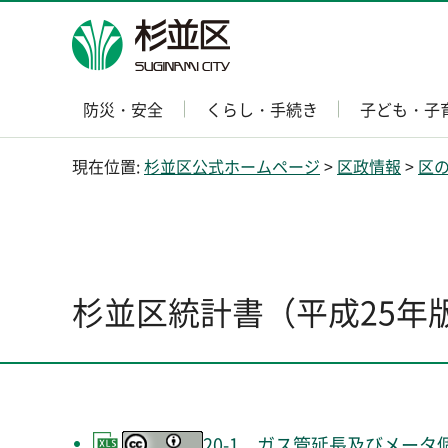
杉並区
防災・安全
くらし・手続き
子ども・子
現在位置:
杉並区公式ホームページ
>
区政情報
>
区
杉並区統計書（平成25年
20-1 ガス管延長及びメータ