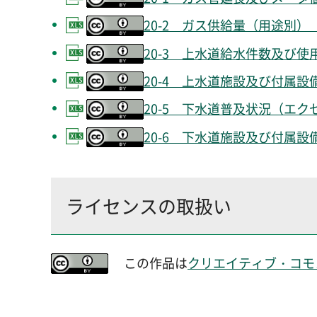
20-2 ガス供給量（用途別）
20-3 上水道給水件数及び使
20-4 上水道施設及び付属設
20-5 下水道普及状況（エクセ
20-6 下水道施設及び付属設
ライセンスの取扱い
この作品は
クリエイティブ・コモンズ