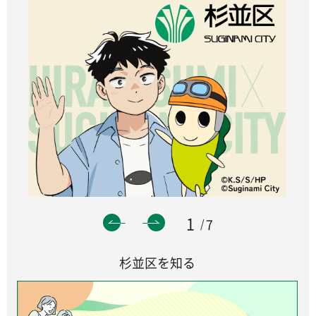
1
7
杉並区を知る