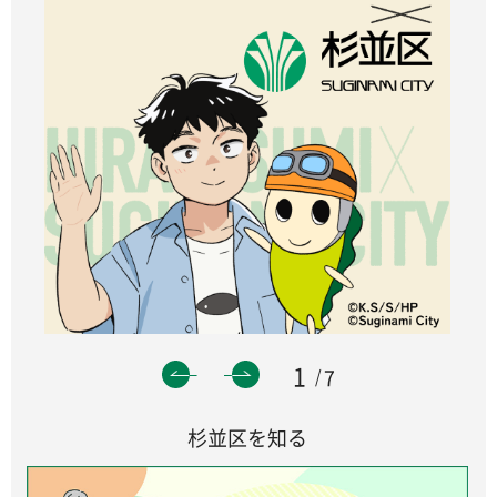
1
7
杉並区を知る