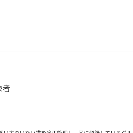
象者
飼い主のいない猫を適正管理し、区に登録しているグル