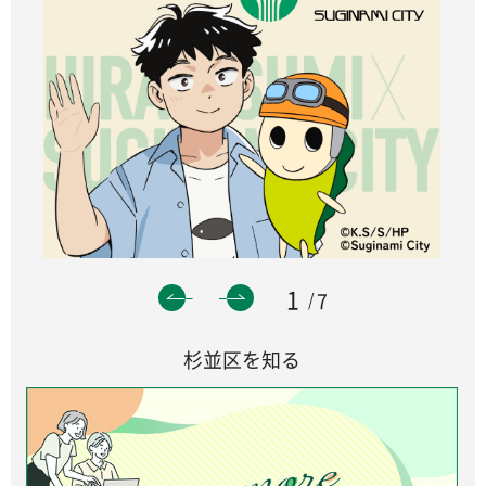
1
7
杉並区を知る