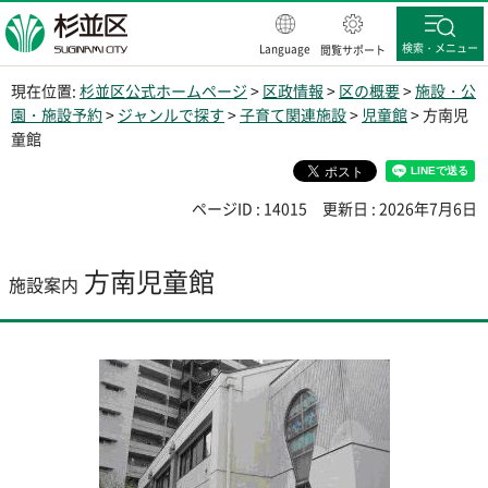
杉並区
検索・メニュー
Language
閲覧サポート
現在位置:
杉並区公式ホームページ
>
区政情報
>
区の概要
>
施設・公
園・施設予約
>
ジャンルで探す
>
子育て関連施設
>
児童館
> 方南児
童館
ページID : 14015
更新日 : 2026年7月6日
方南児童館
施設案内