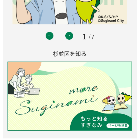
1
7
杉並区を知る