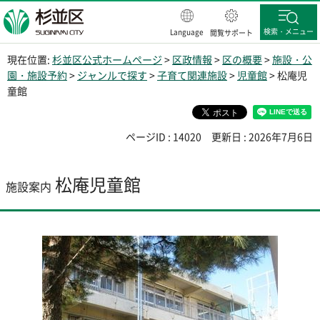
杉並区
検索・メニュー
Language
閲覧サポート
現在位置:
杉並区公式ホームページ
>
区政情報
>
区の概要
>
施設・公
園・施設予約
>
ジャンルで探す
>
子育て関連施設
>
児童館
> 松庵児
童館
ページID : 14020
更新日 : 2026年7月6日
松庵児童館
施設案内