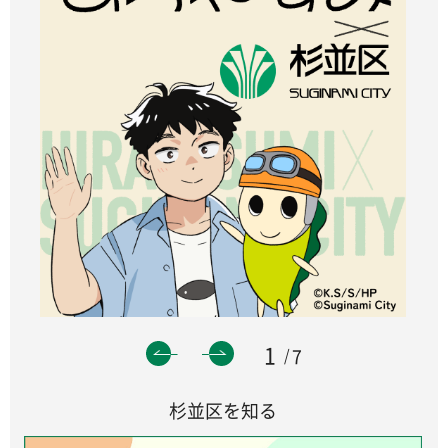
1
7
杉並区を知る