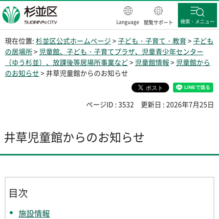
杉並区
検索・メニュー
Language
閲覧サポート
現在位置:
杉並区公式ホームページ
>
子ども・子育て・教育
>
子ども
の居場所
>
児童館、子ども・子育てプラザ、児童青少年センター
（ゆう杉並）、放課後等居場所事業など
>
児童館情報
>
児童館から
のお知らせ
> 井草児童館からのお知らせ
ページID : 3532
更新日 : 2026年7月25日
井草児童館からのお知らせ
目次
施設情報