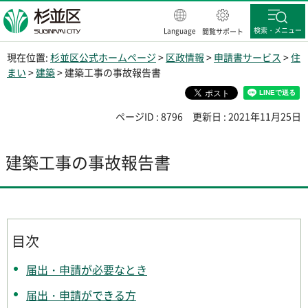
杉並区
検索・メニュー
Language
閲覧サポート
現在位置:
杉並区公式ホームページ
>
区政情報
>
申請書サービス
>
住
まい
>
建築
> 建築工事の事故報告書
ページID : 8796
更新日 : 2021年11月25日
建築工事の事故報告書
目次
届出・申請が必要なとき
届出・申請ができる方