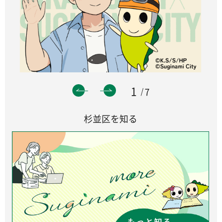
1
7
杉並区を知る