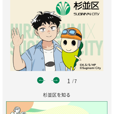
1
7
杉並区を知る