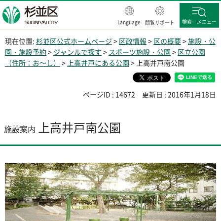
杉並区
検索・メニュー
Language
閲覧サポート
現在位置:
杉並区公式ホームページ
>
区政情報
>
区の概要
>
施設・公
園・施設予約
>
ジャンルで探す
>
スポーツ施設・公園
>
区立公園
（住所：お～し）
>
上高井戸にある公園
> 上高井戸南公園
ページID : 14672
更新日 : 2016年1月18日
上高井戸南公園
施設案内