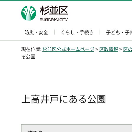
杉並区
防災・安全
くらし・手続き
子ども・子
現在位置:
杉並区公式ホームページ
>
区政情報
>
区
る公園
上高井戸にある公園