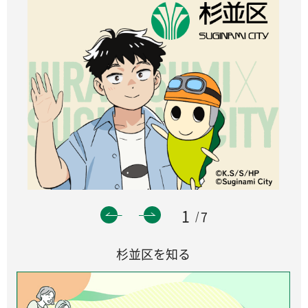
1
7
杉並区を知る