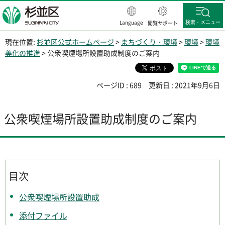
杉並区
検索・メニュー
Language
閲覧サポート
現在位置:
杉並区公式ホームページ
>
まちづくり・環境
>
環境
>
環境
美化の推進
> 公衆喫煙場所設置助成制度のご案内
ページID : 689
更新日 : 2021年9月6日
公衆喫煙場所設置助成制度のご案内
目次
公衆喫煙場所設置助成
添付ファイル