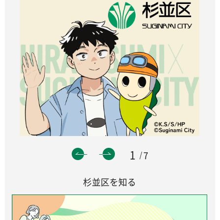
1
7
杉並区を知る