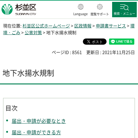
杉並区
検索・メニュー
Language
閲覧サポート
現在位置:
杉並区公式ホームページ
>
区政情報
>
申請書サービス
>
環
境・ごみ
>
公害対策
> 地下水揚水規制
ページID : 8561
更新日 : 2021年11月25日
地下水揚水規制
目次
届出・申請が必要なとき
届出・申請ができる方