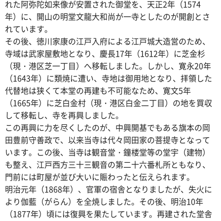
れた阿弥陀如来像が安置された御堂を、天正2年（1574
年）に、開山の明堂文龍大和尚が一寺としたのが開創とさ
れています。
その後、徳川家康の江戸入府による江戸城大造営のため、
寺域は武家屋敷地となり、慶長17年（1612年）に芝金杉
（現・港区芝一丁目）へ移転しました。しかし、寛永20年
（1643年）に類焼に遭い、寺地は御用地となり、拝領した
代替地は狭くて本堂の再建も不可能なため、寛文5年
（1665年）に芝白金村（現・港区白金二丁目）の地を買収
して移転し、寺を再興しました。
この再興に力を尽くしたのが、中興開基でもある旗本の岡
田豊前守善政で、以来当寺は代々岡田家の菩提寺となって
います。この後、当寺は観音堂・鐘楼堂等の堂宇（建物）
も整え、江戸西方三十三観音の第二十六番札所ともなり、
門前には町屋が並び大いに賑わったと伝えられます。
明治元年（1868年）、官軍の宿舎となりましたが、失火に
より伽藍（がらん）を全焼しました。その後、明治10年
（1877年）頃には復興を果たしています。再建された堂舎