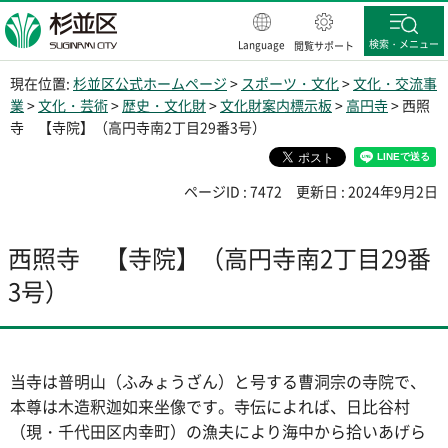
杉並区
検索・メニュー
Language
閲覧サポート
現在位置:
杉並区公式ホームページ
>
スポーツ・文化
>
文化・交流事
業
>
文化・芸術
>
歴史・文化財
>
文化財案内標示板
>
高円寺
> 西照
寺 【寺院】（高円寺南2丁目29番3号）
ページID : 7472
更新日 : 2024年9月2日
西照寺 【寺院】（高円寺南2丁目29番
3号）
当寺は普明山（ふみょうざん）と号する曹洞宗の寺院で、
本尊は木造釈迦如来坐像です。寺伝によれば、日比谷村
（現・千代田区内幸町）の漁夫により海中から拾いあげら