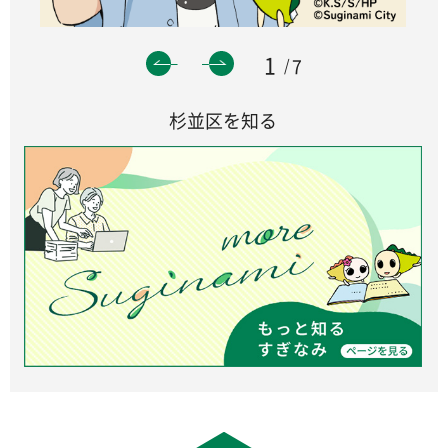
1
7
杉並区を知る