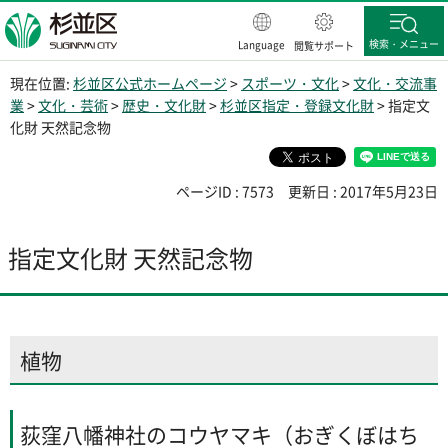
杉並区
検索・メニュー
Language
閲覧サポート
現在位置:
杉並区公式ホームページ
>
スポーツ・文化
>
文化・交流事
業
>
文化・芸術
>
歴史・文化財
>
杉並区指定・登録文化財
> 指定文
化財 天然記念物
ページID : 7573
更新日 : 2017年5月23日
指定文化財 天然記念物
植物
荻窪八幡神社のコウヤマキ（おぎくぼはち