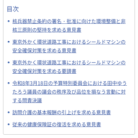
目次
核兵器禁止条約の署名・批准に向けた環境整備と非
核三原則の堅持を求める意見書
東京外かく環状道路工事におけるシールドマシンの
安全確保対策を求める意見書
東京外かく環状道路工事におけるシールドマシンの
安全確保対策を求める要請書
令和8年3月18日の予算特別委員会における田中ゆう
たろう議員の議会の秩序及び品位を損なう言動に対
する問責決議
訪問介護の基本報酬の引上げを求める意見書
従来の健康保険証の復活を求める意見書