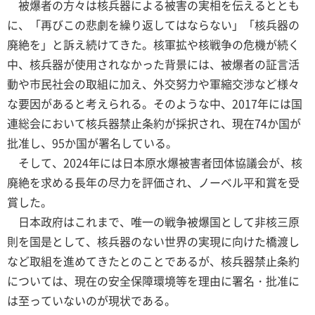
被爆者の方々は核兵器による被害の実相を伝えるととも
に、「再びこの悲劇を繰り返してはならない」「核兵器の
廃絶を」と訴え続けてきた。核軍拡や核戦争の危機が続く
中、核兵器が使用されなかった背景には、被爆者の証言活
動や市民社会の取組に加え、外交努力や軍縮交渉など様々
な要因があると考えられる。そのような中、2017年には国
連総会において核兵器禁止条約が採択され、現在74か国が
批准し、95か国が署名している。
そして、2024年には日本原水爆被害者団体協議会が、核
廃絶を求める長年の尽力を評価され、ノーベル平和賞を受
賞した。
日本政府はこれまで、唯一の戦争被爆国として非核三原
則を国是として、核兵器のない世界の実現に向けた橋渡し
など取組を進めてきたとのことであるが、核兵器禁止条約
については、現在の安全保障環境等を理由に署名・批准に
は至っていないのが現状である。