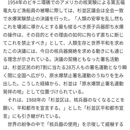
1954年のビキニ環礁でのアメリカの核実験による第五福
竜丸など漁船員の被曝に際しては、杉並区議会は全会一致
で水爆実験禁止の決議を行った。「人類の安寧を乱し然も
これを壊滅に導かんとする最も懼るべき原子兵器即ち水爆
の操作は、その目的とその理由の如何に拘らず直ちに断じ
てこれを禁止すべき」として、人類生存と世界平和を求め
たこの決議には、今日の核兵器廃絶を求める動きにも通じ
る理念が示されている。決議の契機ともなった署名活動
は、杉並区民の約7割に当たる28万人もの署名運動となり瞬
く間に全国へ広がり、原水爆禁止署名運動のうねりを生み
出した。こうした経緯から、杉並は「原水爆禁止署名運動
発祥の地」として位置づけられている。
それは、1988年の「杉並区は、核兵器のなくなることを
願い、平和都市を宣言する。」とした「杉並区平和都市宣
言」にも引き継がれている。
世界の紛争の中で「核兵器の使用」を示唆して威嚇する