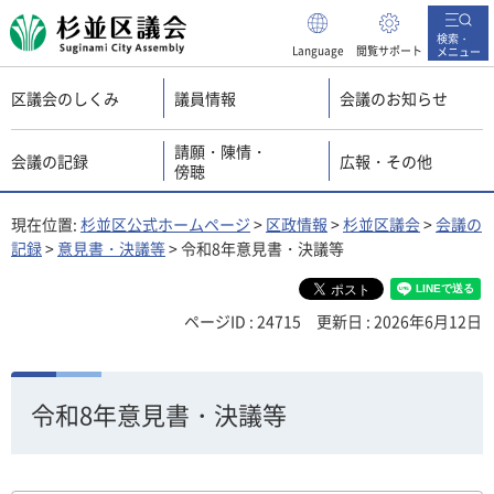
杉並区議会
検索・
Language
閲覧サポート
メニュー
区議会のしくみ
議員情報
会議のお知らせ
請願・陳情・
会議の記録
広報・その他
傍聴
現在位置:
杉並区公式ホームページ
>
区政情報
>
杉並区議会
>
会議の
記録
>
意見書・決議等
> 令和8年意見書・決議等
ページID : 24715
更新日 : 2026年6月12日
令和8年意見書・決議等